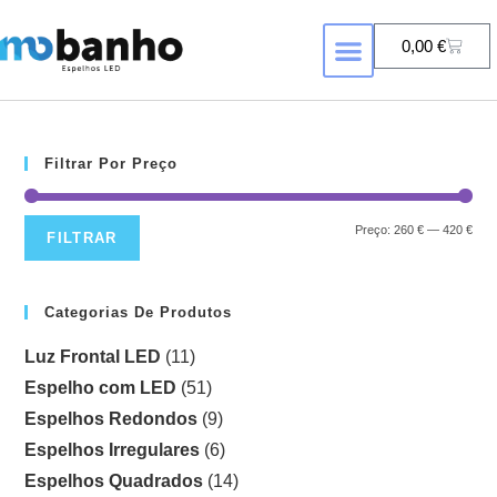
0,00
€
FORMA DE ESPELHO
ESPELHOS COM RETROILUMINAÇÃ
Filtrar Por Preço
Preço:
260 €
—
420 €
FILTRAR
Categorias De Produtos
Luz Frontal LED
(11)
Espelho com LED
(51)
Espelhos Redondos
(9)
Espelhos Irregulares
(6)
Espelhos Quadrados
(14)