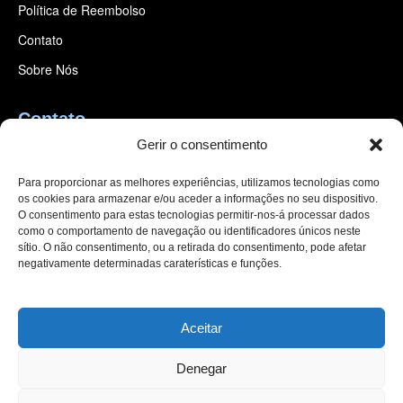
Política de Reembolso
Contato
Sobre Nós
Contato
Gerir o consentimento
MOBANHO-Lda
Rua do Ferreirinho 281
Para proporcionar as melhores experiências, utilizamos tecnologias como
Z.I. Giesteira
os cookies para armazenar e/ou aceder a informações no seu dispositivo.
Águeda, Portugal
O consentimento para estas tecnologias permitir-nos-á processar dados
como o comportamento de navegação ou identificadores únicos neste
+351 914 836 780
sítio. O não consentimento, ou a retirada do consentimento, pode afetar
negativamente determinadas caraterísticas e funções.
mobanho@gmail.com
Aceitar
Denegar
© 2025 MOBANHO-Lda. Todos os direitos reservados.