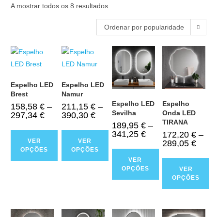
A mostrar todos os 8 resultados
Ordenar por popularidade
Espelho LED
Espelho LED
Brest
Namur
Espelho LED
Espelho
158,58
€
–
211,15
€
–
Sevilha
Onda LED
297,34
€
390,30
€
TIRANA
189,95
€
–
341,25
€
172,20
€
–
VER
VER
289,05
€
OPÇÕES
OPÇÕES
VER
OPÇÕES
VER
OPÇÕES