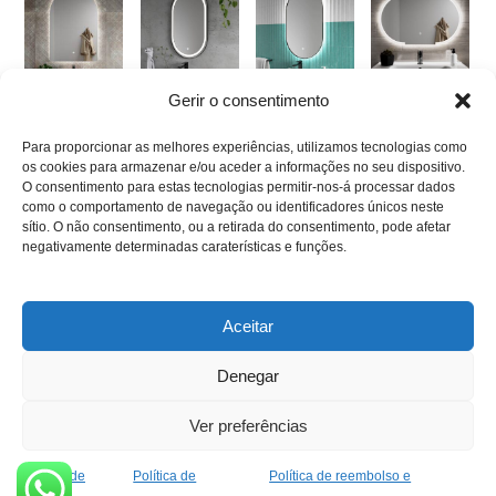
Gerir o consentimento
Espelho
Espelho LED
Espelho LED
Espelho LED
Arqueado
Açores
Madeira
Provença
Para proporcionar as melhores experiências, utilizamos tecnologias como
LED ZUGO
269,74
€
–
244,65
€
–
159,58
€
–
os cookies para armazenar e/ou aceder a informações no seu dispositivo.
416,53
€
414,02
€
322,43
€
184,50
€
–
O consentimento para estas tecnologias permitir-nos-á processar dados
282,90
€
como o comportamento de navegação ou identificadores únicos neste
sítio. O não consentimento, ou a retirada do consentimento, pode afetar
VER
VER
VER
negativamente determinadas caraterísticas e funções.
OPÇÕES
OPÇÕES
OPÇÕES
VER
OPÇÕES
Aceitar
Denegar
Ver preferências
Sobre Nos
Contato
Política de reembolso e devolução
Política de Privacidade
Política de
Política de
Política de reembolso e