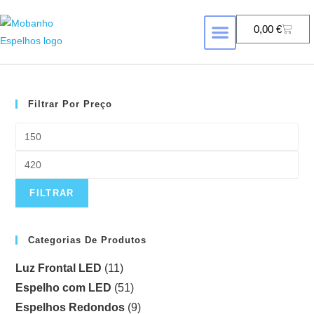
0,00
€
FORMA DE ESPELHO
ESPELHOS COM RETROILUMINAÇÃ
Filtrar Por Preço
FILTRAR
Categorias De Produtos
Luz Frontal LED
(11)
Espelho com LED
(51)
Espelhos Redondos
(9)