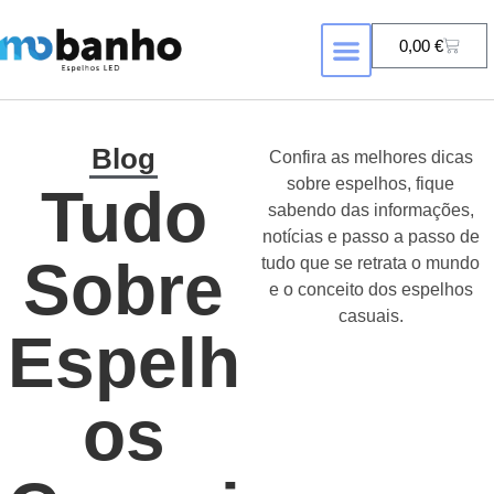
0,00
€
FORMA DE ESPELHO
ESPELHOS COM RETROILUMINAÇÃ
Blog
Confira as melhores dicas
sobre espelhos, fique
Tudo
sabendo das informações,
notícias e passo a passo de
Sobre
tudo que se retrata o mundo
e o conceito dos espelhos
casuais.
Espelh
Os