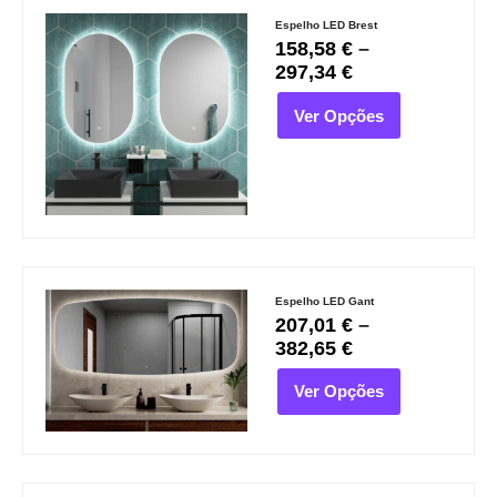
Espelho LED Brest
158,58
€
–
297,34
€
Ver Opções
Espelho LED Gant
207,01
€
–
382,65
€
Ver Opções