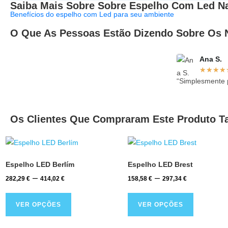
Saiba Mais Sobre Sobre Espelho Com Led 
Benefícios do espelho com Led para seu ambiente
O Que As Pessoas Estão Dizendo Sobre Os
Ana S.
★
★
★
★
“Simplesmente p
Os Clientes Que Compraram Este Produto
Espelho LED Berlím
Espelho LED Brest
–
–
282,29
€
414,02
€
158,58
€
297,34
€
VER OPÇÕES
VER OPÇÕES