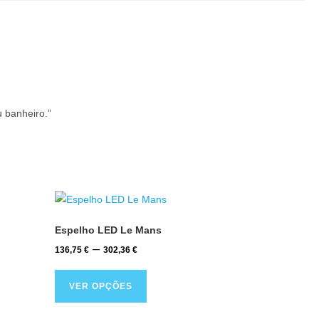
João M.
★
★
★
★
★
u banheiro.”
“O formato diferenciado trouxe muito charme para o
Espelho LED Le Mans
–
136,75
€
302,36
€
VER OPÇÕES