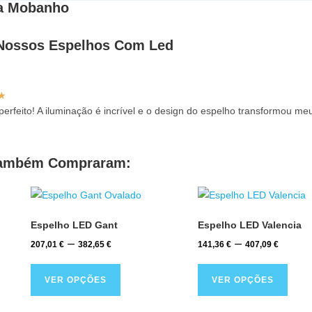
Na Mobanho
 Nossos Espelhos Com Led
★
erfeito! A iluminação é incrível e o design do espelho transformou me
 Também Compraram:
Espelho LED Gant
Espelho LED Valencia
–
–
207,01
€
382,65
€
141,36
€
407,09
€
VER OPÇÕES
VER OPÇÕES