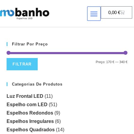
0,00
€
FORMA DE ESPELHO
ESPELHOS COM RETROILUMINAÇÃ
Filtrar Por Preço
Preço:
170 €
—
340 €
FILTRAR
Categorias De Produtos
Luz Frontal LED
(11)
Espelho com LED
(51)
Espelhos Redondos
(9)
Espelhos Irregulares
(6)
Espelhos Quadrados
(14)