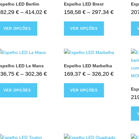
spelho LED Berlím
Espelho LED Brest
Esp
282,29
€
–
414,02
€
158,58
€
–
297,34
€
20
VER OPÇÕES
VER OPÇÕES
spelho LED Le Mans
Espelho LED Marbelha
136,75
€
–
302,36
€
169,37
€
–
326,20
€
Esp
VER OPÇÕES
VER OPÇÕES
21