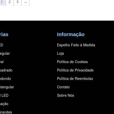
1
2
3
→
rias
Informação
ED
Espelho Feito à Medida
regular
Loja
al
Política de Cookies
uadrado
Política de Privacidade
edondo
Política de Reembolso
tangular
Contato
l LED
Sobre Nós
nação
Grandes