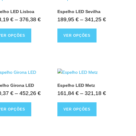
elho LED Lisboa
Espelho LED Sevilha
8,19
€
–
376,38
€
189,95
€
–
341,25
€
VER OPÇÕES
VER OPÇÕES
elho Girona LED
Espelho LED Metz
0,37
€
–
452,26
€
161,84
€
–
321,18
€
VER OPÇÕES
VER OPÇÕES