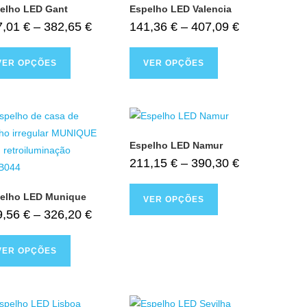
elho LED Gant
Espelho LED Valencia
7,01
€
–
382,65
€
141,36
€
–
407,09
€
VER OPÇÕES
VER OPÇÕES
Espelho LED Namur
211,15
€
–
390,30
€
elho LED Munique
VER OPÇÕES
9,56
€
–
326,20
€
VER OPÇÕES