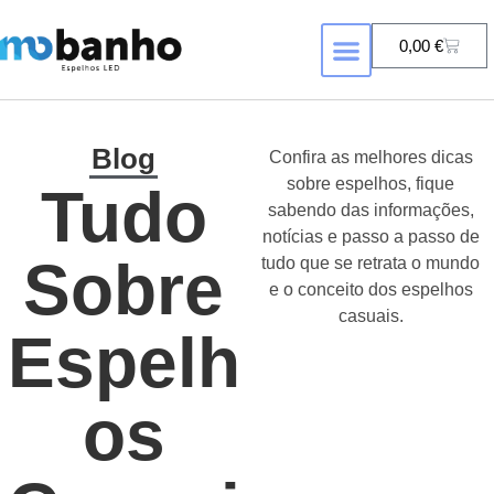
0,00
€
FORMA DE ESPELHO
ESPELHOS COM RETROILUMINAÇÃ
Blog
Confira as melhores dicas
sobre espelhos, fique
Tudo
sabendo das informações,
notícias e passo a passo de
Sobre
tudo que se retrata o mundo
e o conceito dos espelhos
casuais.
Espelh
Os