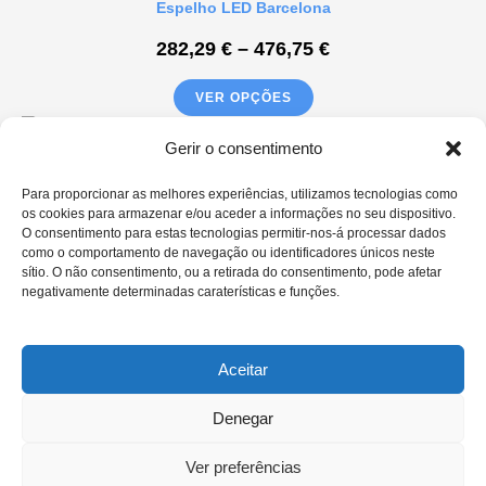
Espelho LED Barcelona
282,29
€
–
476,75
€
VER OPÇÕES
Gerir o consentimento
Espelho Arqueado LED ZUGO
Para proporcionar as melhores experiências, utilizamos tecnologias como
os cookies para armazenar e/ou aceder a informações no seu dispositivo.
184,50
€
–
282,90
€
O consentimento para estas tecnologias permitir-nos-á processar dados
como o comportamento de navegação ou identificadores únicos neste
sítio. O não consentimento, ou a retirada do consentimento, pode afetar
VER OPÇÕES
negativamente determinadas caraterísticas e funções.
Espelho Onda LED TIRANA
Aceitar
172,20
€
–
289,05
€
Denegar
VER OPÇÕES
Ver preferências