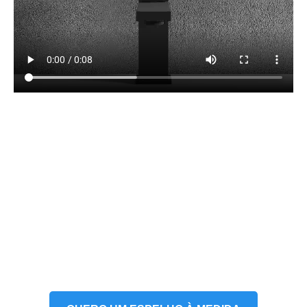
É Um Profissional?
Consiga Um Preço Especial
Ou Medidas À Medida!
Contacte-nos para receber condições especiais para
profissionais.