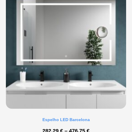
Espelho LED Barcelona
282,29
€
–
476,75
€