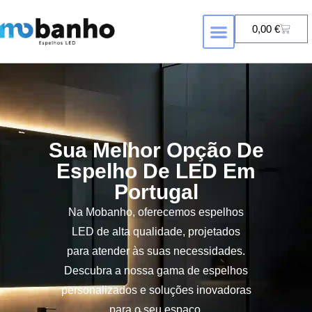
0,00
€
FORMA DE ESPELHO
ESPELHOS COM RETROILUMINAÇÃ
Sua Melhor Opção De
Espelho De LED Em
Portugal
Na Mobanho, oferecemos espelhos
LED de alta qualidade, projetados
para atender às suas necessidades.
Descubra a nossa gama de espelhos
personalizados e soluções inovadoras
para o seu espaço.