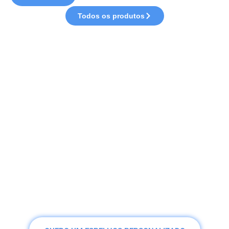
Todos os produtos
Gostaria De Fazer Um
Espelho De LED
Personalizado?
A Mobanho é uma empresa que trabalha na
personalização de Espelho, deixando da sua
forma e do seu gosto.