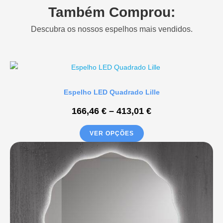
Também Comprou:
Descubra os nossos espelhos mais vendidos.
Espelho LED Quadrado Lille
166,46
€
–
413,01
€
VER OPÇÕES