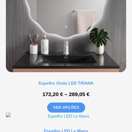
Espelho Onda LED TIRANA
172,20
€
–
289,05
€
VER OPÇÕES
Espelho LED Le Mans