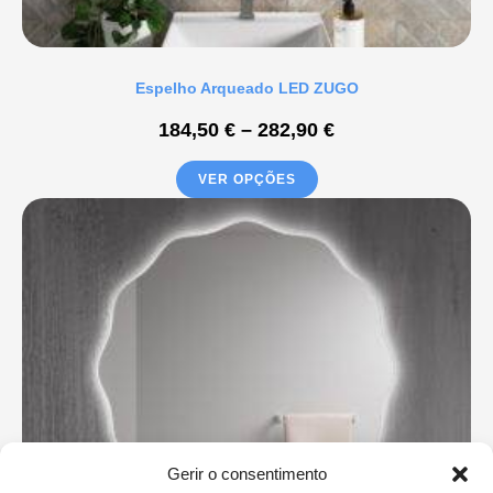
Espelho Arqueado LED ZUGO
184,50
€
–
282,90
€
VER OPÇÕES
Gerir o consentimento