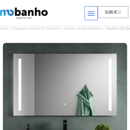
0,00
€
Início
>
Categoria Tamanho De Espelhos
>
Espelho Grande Mobanho
>
Espelho LED Bo