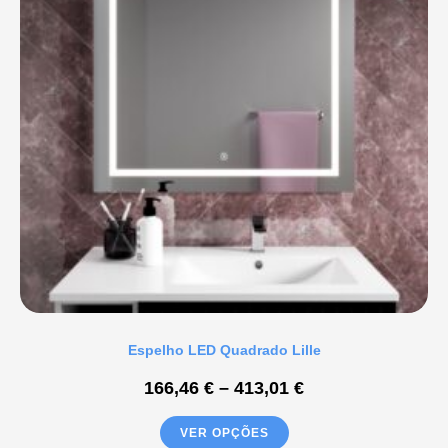
Espelho LED Quadrado Lille
166,46
€
–
413,01
€
VER OPÇÕES