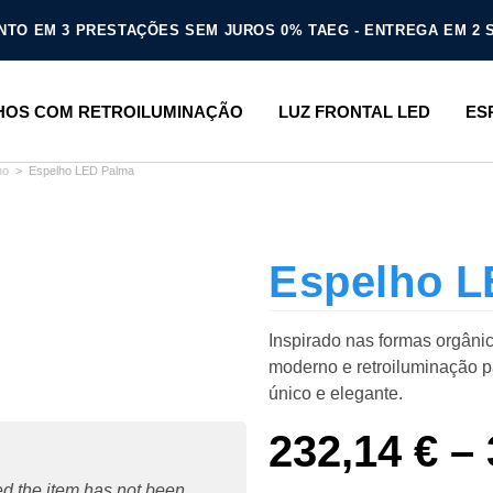
TO EM 3 PRESTAÇÕES SEM JUROS 0% TAEG - ENTREGA EM 2
HOS COM RETROILUMINAÇÃO
LUZ FRONTAL LED
ES
ho
>
Espelho LED Palma
Espelho L
Inspirado nas formas orgâni
moderno e retroiluminação 
único e elegante.
232,14
€
–
ded the item has not been