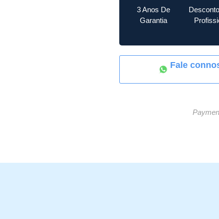
3 Anos De
Desconto
Garantia
Profiss
Fale conno
Payment