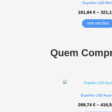
Espelho LED Met
161,84
€
–
321,
VER OPÇÕES
Quem Compro
Espelho LED Açor
269,74
€
–
416,