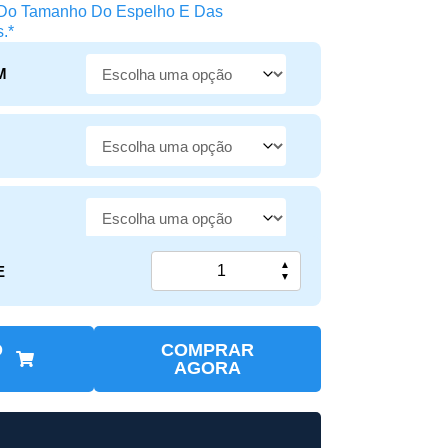
 Do Tamanho Do Espelho E Das
.*
M
▲
E
▼
O
COMPRAR
AGORA