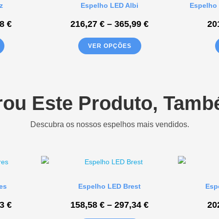
z
Espelho LED Albi
Espelho 
18
€
216,27
€
–
365,99
€
20
VER OPÇÕES
u Este Produto, Tam
Descubra os nossos espelhos mais vendidos.
es
Espelho LED Brest
Esp
53
€
158,58
€
–
297,34
€
20