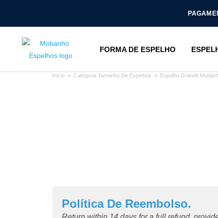
PAGAMEN
FORMA DE ESPELHO
ESPEL
Início
>
Categoria Tamanho De Espelhos
>
Espelho Grande Moban
Política De Reembolso.
Return within 14 days for a full refund, provi