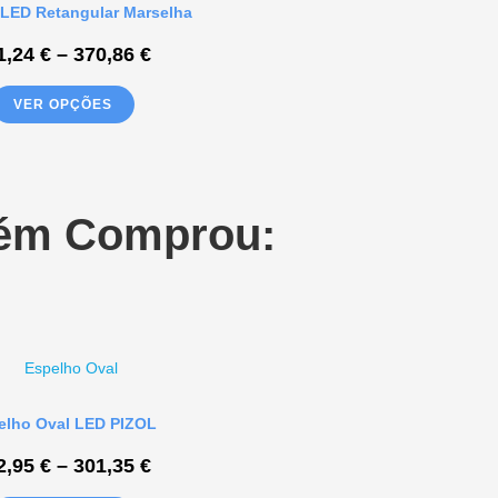
LED Retangular Marselha
1,24
€
–
370,86
€
VER OPÇÕES
bém Comprou:
elho Oval LED PIZOL
2,95
€
–
301,35
€