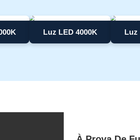
000K
Luz LED 4000K
Luz
À Prova De F