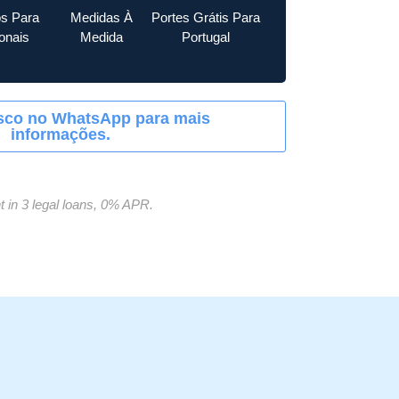
s Para
Medidas À
Portes Grátis Para
ionais
Medida
Portugal
sco no WhatsApp para mais
informações.
 in 3 legal loans, 0% APR.