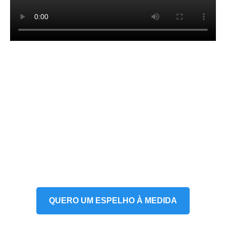
É Um Profissional?
Consiga Um Preço Especial
Ou Medidas À Medida!
Contacte-nos para receber condições especiais para
profissionais.
QUERO UM ESPELHO À MEDIDA