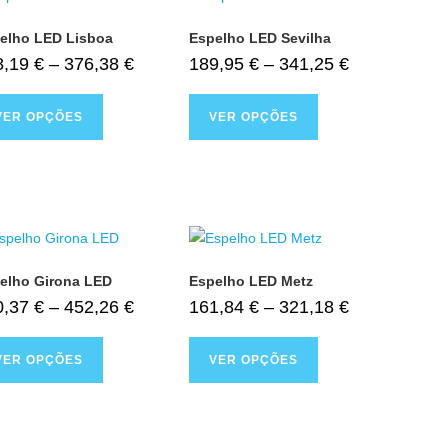
elho LED Lisboa
Espelho LED Sevilha
8,19
€
–
376,38
€
189,95
€
–
341,25
€
VER OPÇÕES
VER OPÇÕES
elho Girona LED
Espelho LED Metz
0,37
€
–
452,26
€
161,84
€
–
321,18
€
VER OPÇÕES
VER OPÇÕES