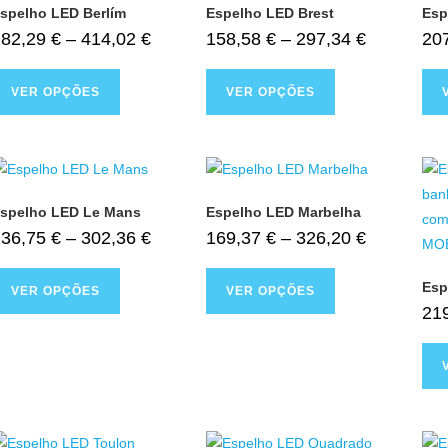
spelho LED Berlím
Espelho LED Brest
Esp
282,29
€
–
414,02
€
158,58
€
–
297,34
€
20
VER OPÇÕES
VER OPÇÕES
spelho LED Le Mans
Espelho LED Marbelha
136,75
€
–
302,36
€
169,37
€
–
326,20
€
Esp
VER OPÇÕES
VER OPÇÕES
21