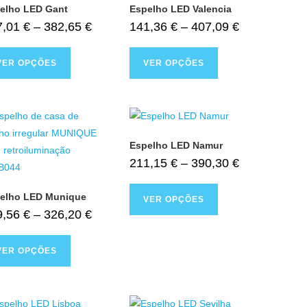
elho LED Gant
Espelho LED Valencia
7,01
€
–
382,65
€
141,36
€
–
407,09
€
VER OPÇÕES
VER OPÇÕES
Espelho LED Namur
211,15
€
–
390,30
€
elho LED Munique
VER OPÇÕES
9,56
€
–
326,20
€
VER OPÇÕES