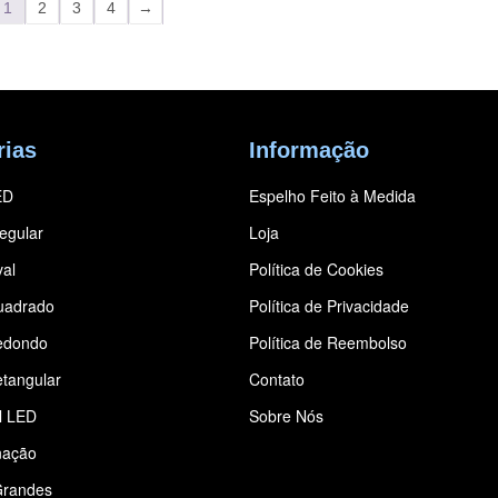
1
2
3
4
→
rias
Informação
ED
Espelho Feito à Medida
regular
Loja
al
Política de Cookies
uadrado
Política de Privacidade
edondo
Política de Reembolso
tangular
Contato
l LED
Sobre Nós
nação
Grandes