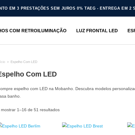
TO EM 3 PRESTAÇÕES SEM JUROS 0% TAEG - ENTREGA EM 2
HOS COM RETROILUMINAÇÃO
LUZ FRONTAL LED
ES
ício
>
Espelho Com LED
Espelho Com LED
ompre espelho com LED na Mobanho. Descubra modelos personalizados
asa banho.
 mostrar 1–16 de 51 resultados